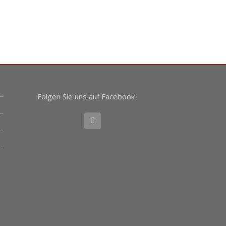
Folgen Sie uns auf Facebook
F
a
c
e
b
o
o
k