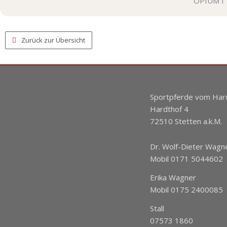
OPI­UM I
Zurück zur Übersicht
Sportpferde vom Har
Hardthof 4
72510 Stetten a.k.M.
Dr. Wolf-Dieter Wagn
Mobil 0171 5044602
Erika Wagner
Mobil 0175 2400085
Stall
07573 1860