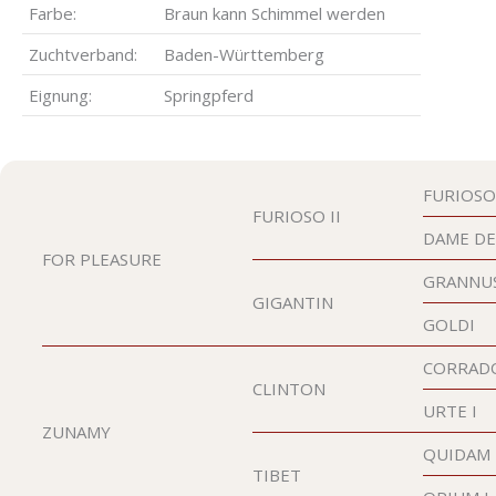
Far­be:
Braun kann Schim­mel werden
Zucht­ver­band:
Baden-Würt­tem­berg
Eig­nung:
Spring­pferd
FURIO­SO
FURIO­SO
II
DAME DE
FOR PLEA­SU­RE
GRAN­NU
GIGAN­TIN
GOL­DI
COR­RA­D
CLIN­TON
URTE I
ZUNA­MY
QUI­DAM
TIBET