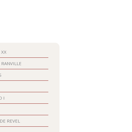
 XX
 RANVILLE
S
O I
 DE REVEL