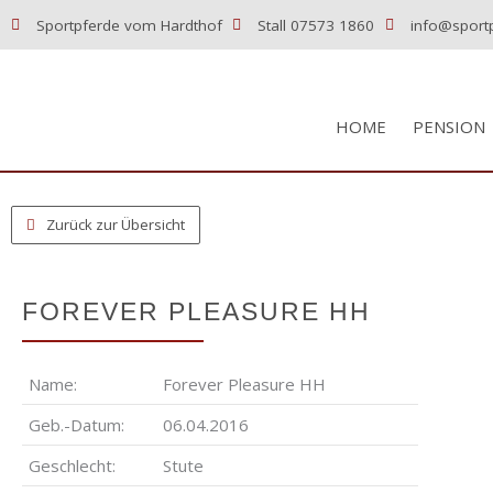
Zum
Sportpferde vom Hardthof
Stall 07573 1860
info@sport
Inhalt
springen
HOME
PENSION
Zurück zur Übersicht
FOREVER PLEASURE
HH
Name:
Fore­ver Plea­su­re
HH
Geb.-Datum:
06.04.2016
Geschlecht:
Stu­te