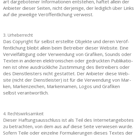
art dar­ge­bo­te­ner Infor­ma­tio­nen ent­ste­hen, haf­tet allein der
Anbie­ter die­ser Sei­ten, nicht der­je­ni­ge, der ledig­lich über Links
auf die jewei­li­ge Ver­öf­fent­li­chung verweist.
3. Urheberrecht
Das Copy­right für selbst erstell­te Objek­te und deren Ver­öf­
fent­li­chung bleibt allein beim Betrei­ber die­ser Web­site. Eine
Ver­viel­fäl­ti­gung oder Ver­wen­dung von Gra­fi­ken, Sounds oder
Tex­ten in ande­ren elek­tro­ni­schen oder gedruck­ten Publi­ka­tio­
nen ist ohne aus­drück­li­che Zustim­mung des Betrei­bers oder
des Dienst­leis­ters nicht gestat­tet. Der Anbie­ter die­se Web­
site (nicht der Dienst­leis­ter) ist für die Ver­wen­dung von Mar­
ken, Mar­ken­zei­chen, Mar­ken­na­men, Logos und Gra­fi­ken
selbst verantwortlich.
4. Rechtswirksamkeit
Die­ser Haf­tungs­aus­schluss ist als Teil des Inter­net­an­ge­bo­tes
zu betrach­ten, von dem aus auf die­se Sei­te ver­wie­sen wur­de.
Sofern Tei­le oder ein­zel­ne For­mu­lie­run­gen die­ses Tex­tes der