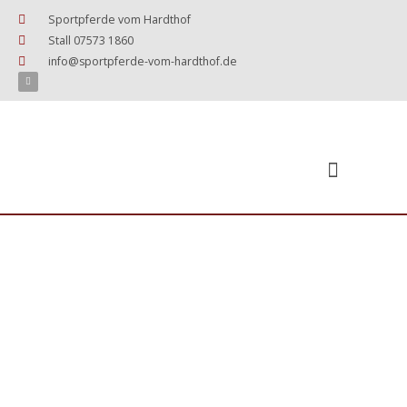
Zum
Sportpferde vom Hardthof
Inhalt
Stall 07573 1860
springen
info@sportpferde-vom-hardthof.de
F
a
c
e
b
o
o
k