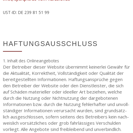
UST-​ID
:
DE
239 81 51 99
HAFTUNGSAUSSCHLUSS
1. Inhalt des Onlineangebotes
Der Betrei­ber die­ser Web­site über­nimmt kei­ner­lei Gewähr für
die Aktua­li­tät, Kor­rekt­heit, Voll­stän­dig­keit oder Qua­li­tät der
bereit­ge­stell­ten Infor­ma­tio­nen. Haf­tungs­an­sprü­che gegen
den Betrei­ber der Web­site oder den Dienst­leis­ter, die sich
auf Schä­den mate­ri­el­ler oder ideel­ler Art bezie­hen, wel­che
durch die Nut­zung oder Nicht­nut­zung der dar­ge­bo­te­nen
Infor­ma­tio­nen bzw. durch die Nut­zung feh­ler­haf­ter und unvoll­
stän­di­ger Infor­ma­tio­nen ver­ur­sacht wur­den, sind grund­sätz­
lich aus­ge­schlos­sen, sofern sei­tens des Betrei­bers kein nach­
weis­lich vor­sätz­li­ches oder grob fahr­läs­si­ges Ver­schul­den
vor­liegt. Alle Ange­bo­te sind frei­blei­bend und unver­bind­lich.