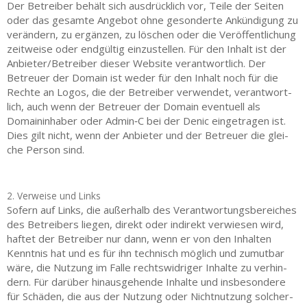
Der Betrei­ber behält sich aus­drück­lich vor, Tei­le der Sei­ten
oder das gesam­te Ange­bot ohne geson­der­te Ankün­di­gung zu
ver­än­dern, zu ergän­zen, zu löschen oder die Ver­öf­fent­li­chung
zeit­wei­se oder end­gül­tig ein­zu­stel­len. Für den Inhalt ist der
Anbieter/​Betreiber die­ser Web­site ver­ant­wort­lich. Der
Betreu­er der Domain ist weder für den Inhalt noch für die
Rech­te an Logos, die der Betrei­ber ver­wen­det, ver­ant­wort­
lich, auch wenn der Betreu­er der Domain even­tu­ell als
Domain­in­ha­ber oder Admin‑C bei der Denic ein­ge­tra­gen ist.
Dies gilt nicht, wenn der Anbie­ter und der Betreu­er die glei­
che Per­son sind.
2. Verweise und Links
Sofern auf Links, die außer­halb des Ver­ant­wor­tungs­be­rei­ches
des Betrei­bers lie­gen, direkt oder indi­rekt ver­wie­sen wird,
haf­tet der Betrei­ber nur dann, wenn er von den Inhal­ten
Kennt­nis hat und es für ihn tech­nisch mög­lich und zumut­bar
wäre, die Nut­zung im Fal­le rechts­wid­ri­ger Inhal­te zu ver­hin­
dern. Für dar­über hin­aus­ge­hen­de Inhal­te und ins­be­son­de­re
für Schä­den, die aus der Nut­zung oder Nicht­nut­zung sol­cher­