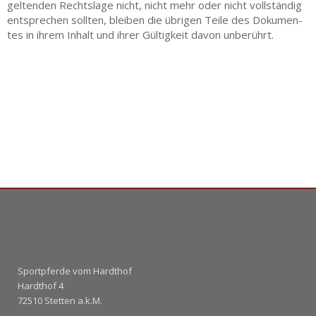
gel­ten­den Rechts­la­ge nicht, nicht mehr oder nicht voll­stän­dig
ent­spre­chen soll­ten, blei­ben die übri­gen Tei­le des Doku­men­
tes in ihrem Inhalt und ihrer Gül­tig­keit davon unberührt.
Sportpferde vom Hardthof
Hardthof 4
72510 Stetten a.k.M.