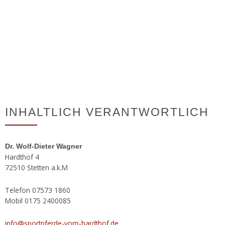
INHALTLICH VERANTWORTLICH
Dr. Wolf-Die­ter Wag­ner
Hard­thof 4
72510 Stet­ten a.k.M
Tele­fon 07573 1860
Mobil 0175 2400085
info@sportpferde-vom-hardthof.de