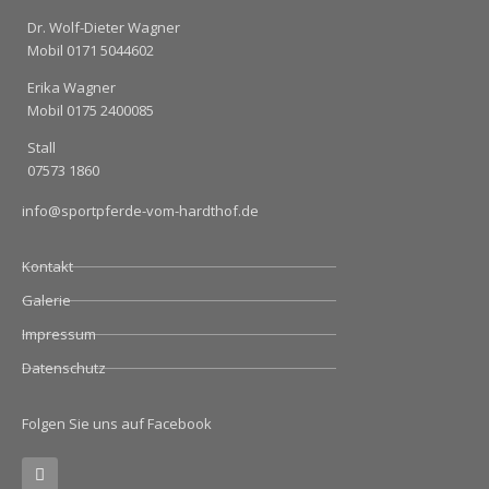
Dr. Wolf-Dieter Wagner
Mobil 0171 5044602
Erika Wagner
Mobil 0175 2400085
Stall
07573 1860
info@sportpferde-vom-hardthof.de
Kontakt
Galerie
Impressum
Datenschutz
Folgen Sie uns auf Facebook
F
a